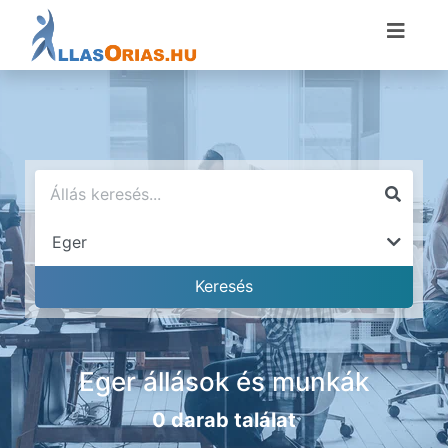
Eger állások és munkák
0 darab találat