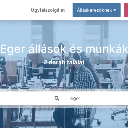
Ügyfélszolgálat
Álláskeresőknek
Eger állások és munká
2 darab találat