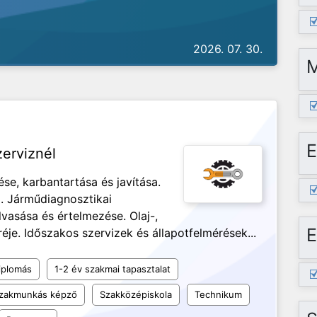
2026. 07. 30.
E
erviznél
se, karbantartása és javítása.
a. Járműdiagnosztikai
vasása és értelmezése. Olaj-,
E
éje. Időszakos szervizek és állapotfelmérések...
iplomás
1-2 év szakmai tapasztalat
 szakmunkás képző
Szakközépiskola
Technikum