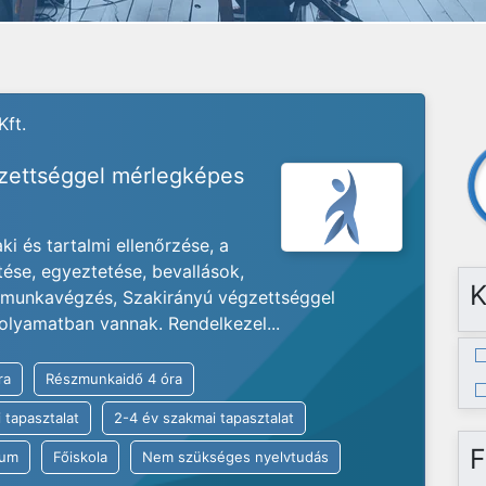
Kft.
gzettséggel mérlegképes
i és tartalmi ellenőrzése, a
tése, egyeztetése, bevallások,
K
s munkavégzés, Szakirányú végzettséggel
olyamatban vannak. Rendelkezel...
ra
Részmunkaidő 4 óra
 tapasztalat
2-4 év szakmai tapasztalat
F
kum
Főiskola
Nem szükséges nyelvtudás