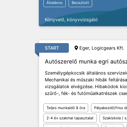
Általános
Beosztott
Könyvelő, könyvvizsgáló
START
Eger, Logicgears Kft.
Autószerelő munka egri autósz
Személygépkocsik általános szervizelé
Mechanikai és műszaki hibák feltárás
vizsgálatok elvégzése. Hibakódok kiol
szűrő-, fék- és futóműalkatrészek cser
Teljes munkaidő 8 óra
Pályakezdő/friss d
2-4 év szakmai tapasztalat
Szakiskola /