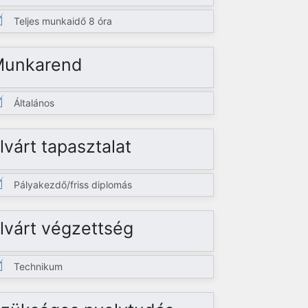
Teljes munkaidő 8 óra
Munkarend
Általános
lvárt tapasztalat
Pályakezdő/friss diplomás
lvárt végzettség
Technikum