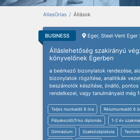
AllasOrias
Állások
BUSINESS
Eger, Steel-Vent Eger 
Álláslehetőség szakirányú vé
könyvelőnek Egerben
a beérkező bizonylatok rendezése, alak
bizonylatok rögzítése, analitikák veze
beszámolók készítése, önálló, ponto
rendelkezel, vagy tanulmányaid még f
Teljes munkaidő 8 óra
Részmunkaidő 6 ó
Pályakezdő/friss diplomás
1-2 év szakmai
Gimnázium
Szakközépiskola
Techni