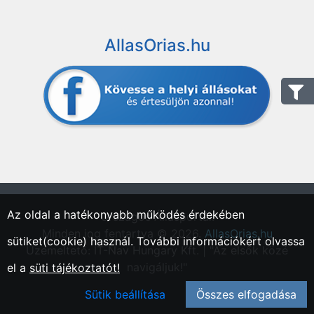
AllasOrias.hu
Az oldal a hatékonyabb működés érdekében
"Országos Állásportál."
Minden jog fentartva © 2026.
AllasOrias.hu
sütiket(cookie) használ. További információkért olvassa
Üzemeltető: IT-Nav Hungary Kft. | "Az elsők közé
navigáljuk!"
el a
süti tájékoztatót!
Sütik beállítása
Összes elfogadása