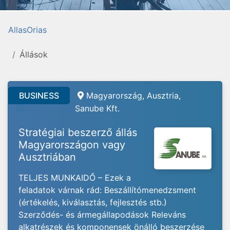
AllasOrias
Állások
BUSINESS
Magyarország, Ausztria,
Sanube Kft.
Stratégiai beszerző állás
Magyarországon vagy
Ausztriában
TELJES MUNKAIDŐ – Ezek a
feladatok várnak rád: Beszállítómenedzsment
(értékelés, kiválasztás, fejlesztés stb.)
Szerződés- és ármegállapodások Releváns
alkatrészek és komponensek önálló beszerzése