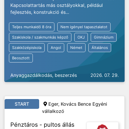
Kapcsolattartás más osztályokkal, például
fejlesztés, konstrukció és...
Teljes munkaidő 8 óra
Nem igényel tapasztalatot
Szakiskola / szakmunkás képző
OKJ
Gimnázium
Szakközépiskola
Angol
Német
Általános
Beosztott
Anyaggazdálkodás, beszerzés
2026. 07. 29.
START
Eger, Kovács Bence Egyéni
vállalkozó
Pénztáros - pultos állás