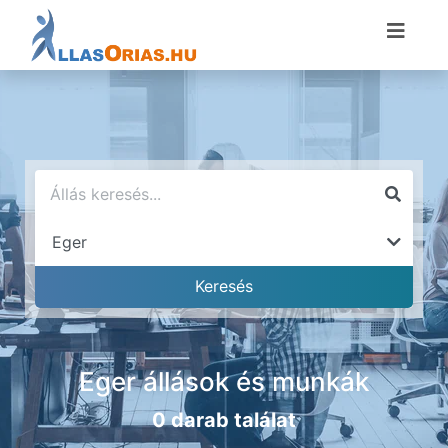
Eger állások és munkák
0 darab találat