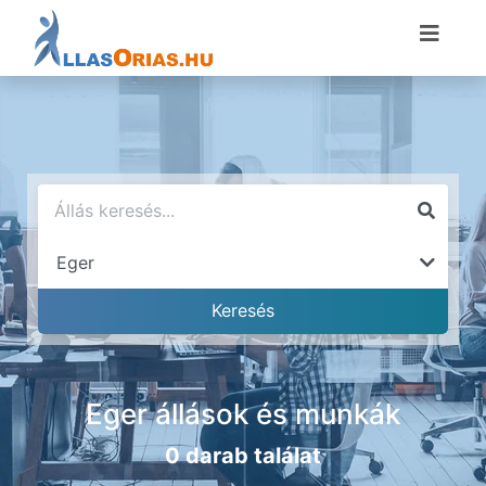
Eger állások és munkák
0 darab találat