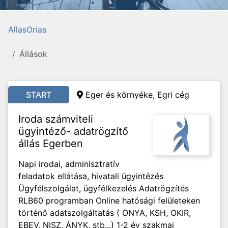
AllasOrias
Állások
START
Eger és környéke, Egri cég
Iroda számviteli
ügyintéző- adatrögzítő
állás Egerben
Napi irodai, adminisztratív
feladatok ellátása, hivatali ügyintézés
Ügyfélszolgálat, ügyfélkezelés Adatrögzítés
RLB60 programban Online hatósági felületeken
történő adatszolgáltatás ( ONYA, KSH, OKIR,
EBEV, NISZ, ÁNYK, stb...) 1-2 év szakmai