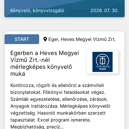
Könyvelő, könyvvizsgáló
2026. 07. 30.
START
Eger, Heves Megyei Vízmű Zrt.
Egerben a Heves Megyei
Vízmű Zrt.-nél
mérlegképes könyvelő
muka
Kontírozza, rögzíti és ellenőrzi a számviteli
bizonylatokat. Főkönyvi feladásokat végez.
Számlák egyezetetése, ellenőrzése, zárások.
Anyagok irattározása. Mérlegképes könyvelői
végzettség. Hasonló munkakörben szerzett
tapasztalat. Excel program ismerete.
Megbízhatóság, precíz...