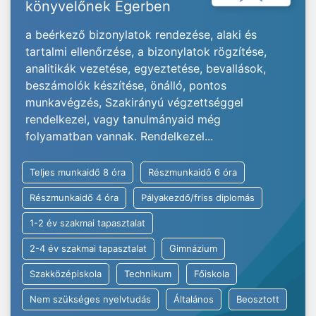
könyvelőnek Egerben
a beérkező bizonylatok rendezése, alaki és
tartalmi ellenőrzése, a bizonylatok rögzítése,
analitikák vezetése, egyeztetése, bevallások,
beszámolók készítése, önálló, pontos
munkavégzés, Szakirányú végzettséggel
rendelkezel, vagy tanulmányaid még
folyamatban vannak. Rendelkezel...
Teljes munkaidő 8 óra
Részmunkaidő 6 óra
Részmunkaidő 4 óra
Pályakezdő/friss diplomás
1-2 év szakmai tapasztalat
2-4 év szakmai tapasztalat
Gimnázium
Szakközépiskola
Technikum
Főiskola
Nem szükséges nyelvtudás
Általános
Beosztott