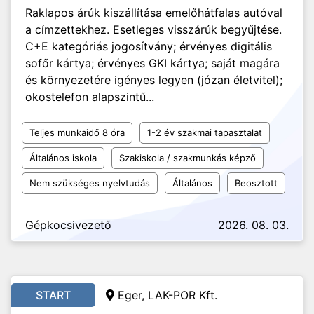
Raklapos árúk kiszállítása emelőhátfalas autóval
a címzettekhez. Esetleges visszárúk begyűjtése.
C+E kategóriás jogosítvány; érvényes digitális
sofőr kártya; érvényes GKI kártya; saját magára
és környezetére igényes legyen (józan életvitel);
okostelefon alapszintű...
Teljes munkaidő 8 óra
1-2 év szakmai tapasztalat
Általános iskola
Szakiskola / szakmunkás képző
Nem szükséges nyelvtudás
Általános
Beosztott
Gépkocsivezető
2026. 08. 03.
START
Eger, LAK-POR Kft.