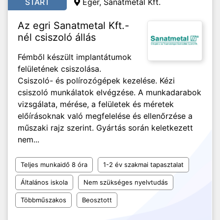
START
Eger, Sanatmetal Kft.
Az egri Sanatmetal Kft.-
nél csiszoló állás
Fémből készült implantátumok
felületének csiszolása.
Csiszoló- és polírozógépek kezelése. Kézi
csiszoló munkálatok elvégzése. A munkadarabok
vizsgálata, mérése, a felületek és méretek
előírásoknak való megfelelése és ellenőrzése a
műszaki rajz szerint. Gyártás során keletkezett
nem...
Teljes munkaidő 8 óra
1-2 év szakmai tapasztalat
Általános iskola
Nem szükséges nyelvtudás
Többműszakos
Beosztott