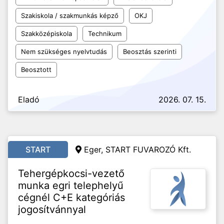
Szakiskola / szakmunkás képző
OKJ
Szakközépiskola
Technikum
Nem szükséges nyelvtudás
Beosztás szerinti
Beosztott
Eladó
2026. 07. 15.
START
Eger, START FUVAROZÓ Kft.
Tehergépkocsi-vezető
munka egri telephelyű
cégnél C+E kategóriás
jogosítvánnyal