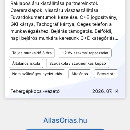
Raklapos áru kiszállítása partnereinktől.
Csereraklapok, visszáru visszaszállítása.
Fuvardokumentumok kezelése. C+E jogosítvány,
GKI kártya, Tachográf kártya, Céges telefon a
munkavégzéshez, Bejárás támogatás. Belföldi,
napi bejárós munkára keresünk C+E kategóriás...
Teljes munkaidő 8 óra
1-2 év szakmai tapasztalat
Általános iskola
Szakiskola / szakmunkás képző
Nem szükséges nyelvtudás
Általános
Beosztott
Tehergépkocsi-vezető
2026. 07. 14.
AllasOrias.hu