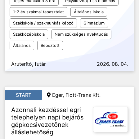
Teljes munkaidő 8 óra
Pályakezdő/friss diplomás
1-2 év szakmai tapasztalat
Általános iskola
Szakiskola / szakmunkás képző
Gimnázium
Szakközépiskola
Nem szükséges nyelvtudás
Általános
Beosztott
Áruterítő, futár
2026. 08. 04.
START
Eger, Flott-Trans Kft.
Azonnali kezdéssel egri
telephelyen napi bejárós
gépkocsivezetőnek
álláslehetőség