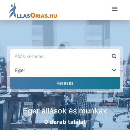
Eger állások és munkák
0 darab találat