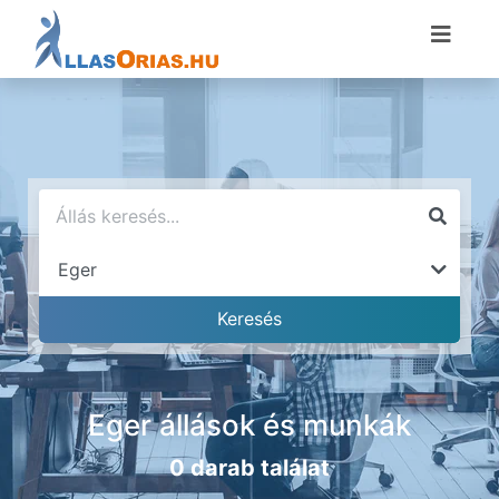
Eger állások és munkák
0 darab találat