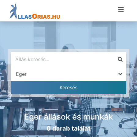
Eger állások és munkák
0 darab találat