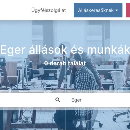
Ügyfélszolgálat
Álláskeresőknek
Eger állások és munká
0 darab találat