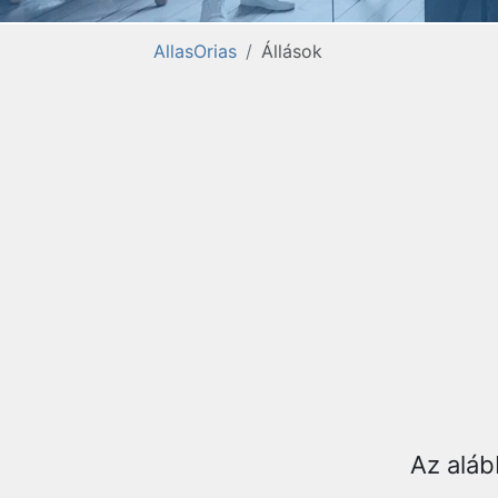
AllasOrias
Állások
Az aláb