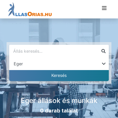
Eger állások és munkák
0 darab találat