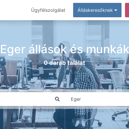
Ügyfélszolgálat
Álláskeresőknek
Eger állások és munká
0 darab találat