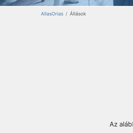
AllasOrias
Állások
Az aláb