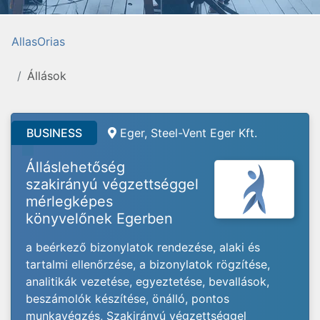
AllasOrias
Állások
BUSINESS
Eger, Steel-Vent Eger Kft.
Álláslehetőség
szakirányú végzettséggel
mérlegképes
könyvelőnek Egerben
a beérkező bizonylatok rendezése, alaki és
tartalmi ellenőrzése, a bizonylatok rögzítése,
analitikák vezetése, egyeztetése, bevallások,
beszámolók készítése, önálló, pontos
munkavégzés, Szakirányú végzettséggel