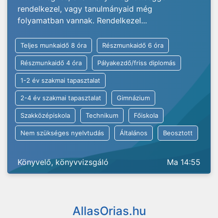
rendelkezel, vagy tanulmányaid még
folyamatban vannak. Rendelkezel...
Teljes munkaidő 8 óra
Részmunkaidő 6 óra
Részmunkaidő 4 óra
Pályakezdő/friss diplomás
1-2 év szakmai tapasztalat
2-4 év szakmai tapasztalat
Gimnázium
Szakközépiskola
Technikum
Főiskola
Nem szükséges nyelvtudás
Általános
Beosztott
Könyvelő, könyvvizsgáló
Ma 14:55
AllasOrias.hu