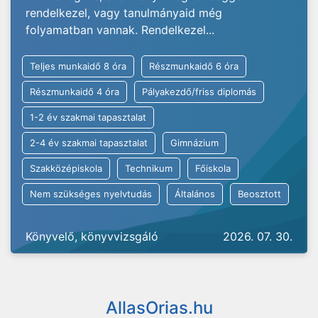
rendelkezel, vagy tanulmányaid még
folyamatban vannak. Rendelkezel...
Teljes munkaidő 8 óra
Részmunkaidő 6 óra
Részmunkaidő 4 óra
Pályakezdő/friss diplomás
1-2 év szakmai tapasztalat
2-4 év szakmai tapasztalat
Gimnázium
Szakközépiskola
Technikum
Főiskola
Nem szükséges nyelvtudás
Általános
Beosztott
Könyvelő, könyvvizsgáló
2026. 07. 30.
AllasOrias.hu