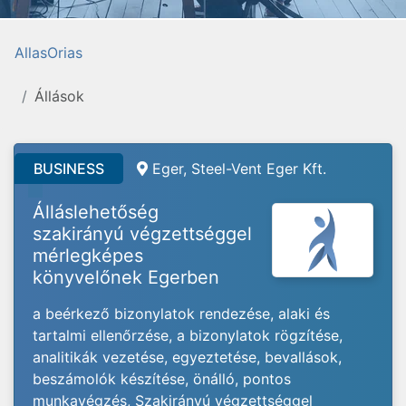
AllasOrias
Állások
BUSINESS
Eger, Steel-Vent Eger Kft.
Álláslehetőség
szakirányú végzettséggel
mérlegképes
könyvelőnek Egerben
a beérkező bizonylatok rendezése, alaki és
tartalmi ellenőrzése, a bizonylatok rögzítése,
analitikák vezetése, egyeztetése, bevallások,
beszámolók készítése, önálló, pontos
munkavégzés, Szakirányú végzettséggel