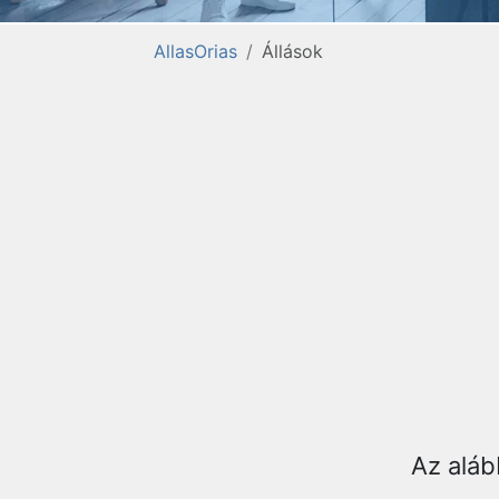
AllasOrias
Állások
Az aláb