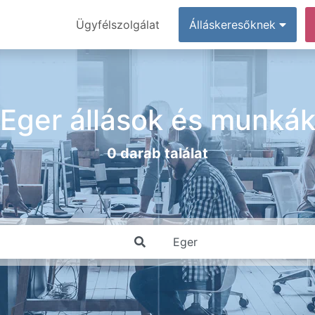
Ügyfélszolgálat
Álláskeresőknek
Eger állások és munká
0 darab találat