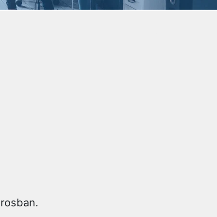
árosban.