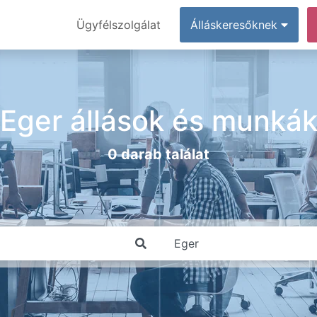
Ügyfélszolgálat
Álláskeresőknek
Eger állások és munká
0 darab találat