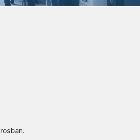
árosban.