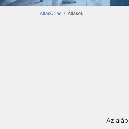
AllasOrias
Állások
Az aláb