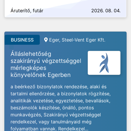
Áruterítő, futár
2026. 08. 04.
BUSINESS
Eger, Steel-Vent Eger Kft.
Álláslehetőség
szakirányú végzettséggel
mérlegképes
könyvelőnek Egerben
a beérkező bizonylatok rendezése, alaki és
tartalmi ellenőrzése, a bizonylatok rögzítése,
analitikák vezetése, egyeztetése, bevallások,
beszámolók készítése, önálló, pontos
munkavégzés, Szakirányú végzettséggel
rendelkezel, vagy tanulmányaid még
folyamatban vannak. Rendelkezel...