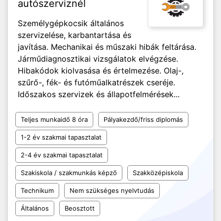
autószerviznél
Személygépkocsik általános
szervizelése, karbantartása és
javítása. Mechanikai és műszaki hibák feltárása.
Járműdiagnosztikai vizsgálatok elvégzése.
Hibakódok kiolvasása és értelmezése. Olaj-,
szűrő-, fék- és futóműalkatrészek cseréje.
Időszakos szervizek és állapotfelmérések...
Teljes munkaidő 8 óra
Pályakezdő/friss diplomás
1-2 év szakmai tapasztalat
2-4 év szakmai tapasztalat
Szakiskola / szakmunkás képző
Szakközépiskola
Technikum
Nem szükséges nyelvtudás
Általános
Beosztott