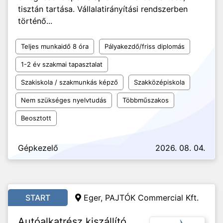
tisztán tartása. Vállalatirányítási rendszerben
történő...
Teljes munkaidő 8 óra
Pályakezdő/friss diplomás
1-2 év szakmai tapasztalat
Szakiskola / szakmunkás képző
Szakközépiskola
Nem szükséges nyelvtudás
Többműszakos
Beosztott
Gépkezelő
2026. 08. 04.
START
Eger, PAJTÓK Commercial Kft.
Autóalkatrész kiszállító