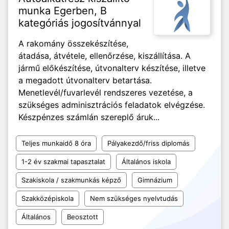
munka Egerben, B
kategóriás jogosítvánnyal
A rakomány összekészítése,
átadása, átvétele, ellenőrzése, kiszállítása. A
jármű előkészítése, útvonalterv készítése, illetve
a megadott útvonalterv betartása.
Menetlevél/fuvarlevél rendszeres vezetése, a
szükséges adminisztrációs feladatok elvégzése.
Készpénzes számlán szereplő áruk...
Teljes munkaidő 8 óra
Pályakezdő/friss diplomás
1-2 év szakmai tapasztalat
Általános iskola
Szakiskola / szakmunkás képző
Gimnázium
Szakközépiskola
Nem szükséges nyelvtudás
Általános
Beosztott