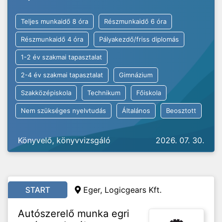
Teljes munkaidő 8 óra
Részmunkaidő 6 óra
Részmunkaidő 4 óra
Pályakezdő/friss diplomás
1-2 év szakmai tapasztalat
2-4 év szakmai tapasztalat
Gimnázium
Szakközépiskola
Technikum
Főiskola
Nem szükséges nyelvtudás
Általános
Beosztott
Könyvelő, könyvvizsgáló
2026. 07. 30.
START
Eger, Logicgears Kft.
Autószerelő munka egri