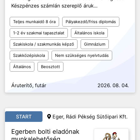
Készpénzes számlán szereplő áruk...
Teljes munkaidő 8 óra
Pályakezdő/friss diplomás
1-2 év szakmai tapasztalat
Általános iskola
Szakiskola / szakmunkás képző
Gimnázium
Szakközépiskola
Nem szükséges nyelvtudás
Általános
Beosztott
Áruterítő, futár
2026. 08. 04.
START
Eger, Rádi Pékség Sütőipari Kft.
Egerben bolti eladónak
munkalehetőség