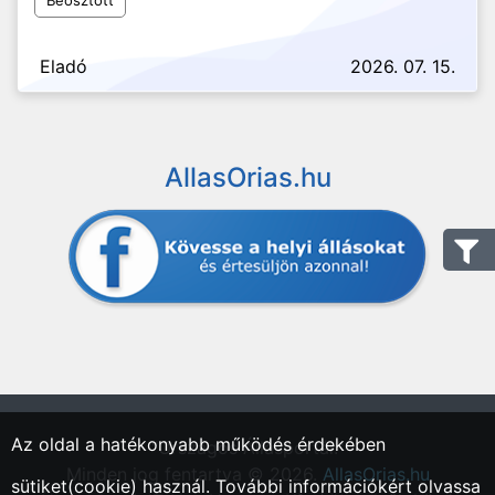
Beosztott
Eladó
2026. 07. 15.
AllasOrias.hu
Az oldal a hatékonyabb működés érdekében
"Országos Állásportál."
Minden jog fentartva © 2026.
AllasOrias.hu
sütiket(cookie) használ. További információkért olvassa