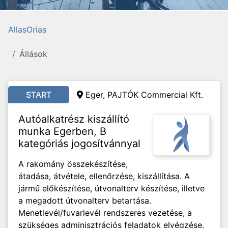
AllasOrias
Állások
START
Eger, PAJTÓK Commercial Kft.
Autóalkatrész kiszállító
munka Egerben, B
kategóriás jogosítvánnyal
A rakomány összekészítése,
átadása, átvétele, ellenőrzése, kiszállítása. A
jármű előkészítése, útvonalterv készítése, illetve
a megadott útvonalterv betartása.
Menetlevél/fuvarlevél rendszeres vezetése, a
szükséges adminisztrációs feladatok elvégzése.