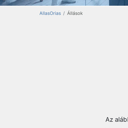
AllasOrias
Állások
Az aláb