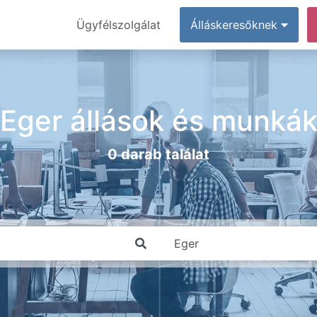
Ügyfélszolgálat
Álláskeresőknek
Eger állások és munká
0 darab találat