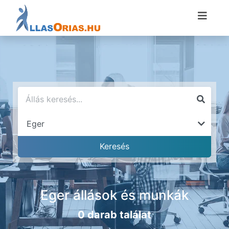
Eger állások és munkák
0 darab találat