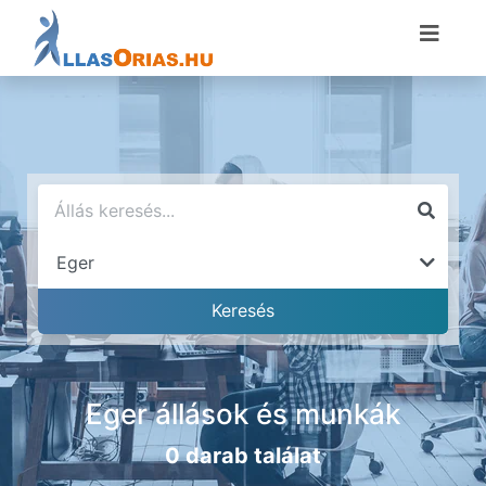
Eger állások és munkák
0 darab találat