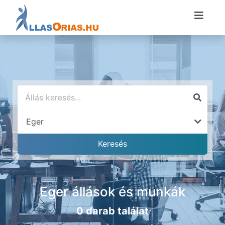
Eger állások és munkák
0 darab találat