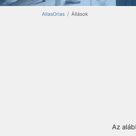
AllasOrias
Állások
Az aláb