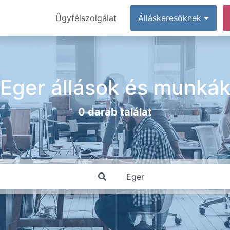
Ügyfélszolgálat
Álláskeresőknek
Eger állások és munká
0 darab találat