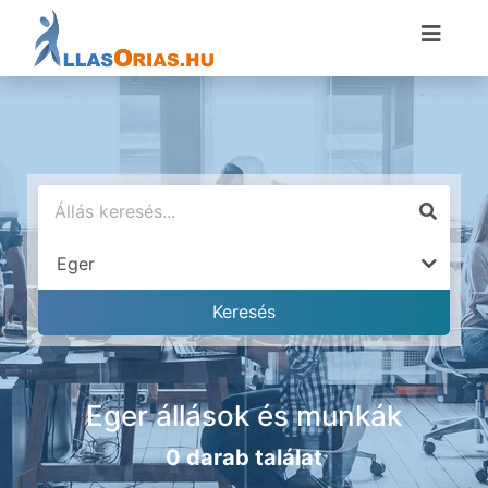
Eger állások és munkák
0 darab találat