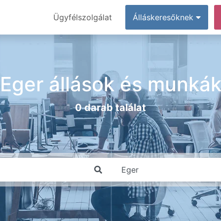
Ügyfélszolgálat
Álláskeresőknek
Eger állások és munká
0 darab találat