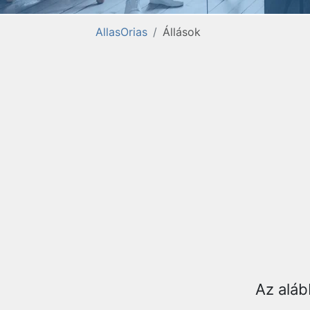
AllasOrias
Állások
Az aláb