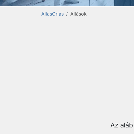
AllasOrias
Állások
Az aláb