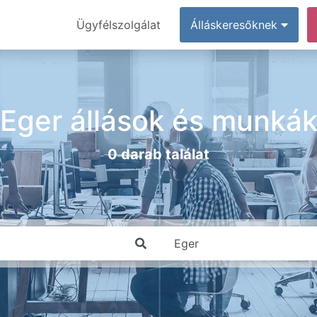
Ügyfélszolgálat
Álláskeresőknek
Eger állások és munká
0 darab találat