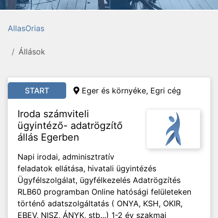
AllasOrias
Állások
START
Eger és környéke, Egri cég
Iroda számviteli
ügyintéző- adatrögzítő
állás Egerben
Napi irodai, adminisztratív
feladatok ellátása, hivatali ügyintézés
Ügyfélszolgálat, ügyfélkezelés Adatrögzítés
RLB60 programban Online hatósági felületeken
történő adatszolgáltatás ( ONYA, KSH, OKIR,
EBEV, NISZ, ÁNYK, stb...) 1-2 év szakmai