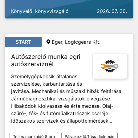
Könyvelő, könyvvizsgáló
2026. 07. 30.
START
Eger, Logicgears Kft.
Autószerelő munka egri
autószerviznél
Személygépkocsik általános
szervizelése, karbantartása és
javítása. Mechanikai és műszaki hibák feltárása.
Járműdiagnosztikai vizsgálatok elvégzése.
Hibakódok kiolvasása és értelmezése. Olaj-,
szűrő-, fék- és futóműalkatrészek cseréje.
Időszakos szervizek és állapotfelmérések...
Teljes munkaidő 8 óra
Pályakezdő/friss diplomás