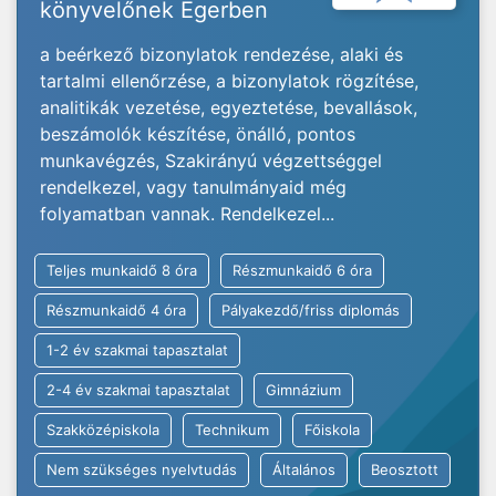
könyvelőnek Egerben
a beérkező bizonylatok rendezése, alaki és
tartalmi ellenőrzése, a bizonylatok rögzítése,
analitikák vezetése, egyeztetése, bevallások,
beszámolók készítése, önálló, pontos
munkavégzés, Szakirányú végzettséggel
rendelkezel, vagy tanulmányaid még
folyamatban vannak. Rendelkezel...
Teljes munkaidő 8 óra
Részmunkaidő 6 óra
Részmunkaidő 4 óra
Pályakezdő/friss diplomás
1-2 év szakmai tapasztalat
2-4 év szakmai tapasztalat
Gimnázium
Szakközépiskola
Technikum
Főiskola
Nem szükséges nyelvtudás
Általános
Beosztott