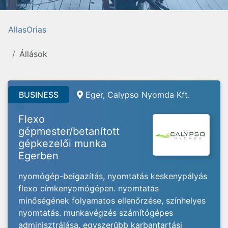
AllasOrias
Állások
BUSINESS
Eger, Calypso Nyomda Kft.
Flexo
gépmester/betanított
gépkezelői munka
Egerben
nyomógép-beigazítás, nyomtatás keskenypályás
flexo címkenyomógépen. nyomtatás
minőségének folyamatos ellenőrzése, színhelyes
nyomtatás. munkavégzés számítógépes
adminisztrálása. egyszerűbb karbantartási