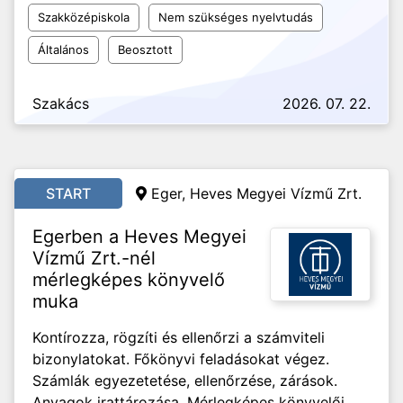
Szakközépiskola
Nem szükséges nyelvtudás
Általános
Beosztott
Szakács
2026. 07. 22.
START
Eger, Heves Megyei Vízmű Zrt.
Egerben a Heves Megyei
Vízmű Zrt.-nél
mérlegképes könyvelő
muka
Kontírozza, rögzíti és ellenőrzi a számviteli
bizonylatokat. Főkönyvi feladásokat végez.
Számlák egyezetetése, ellenőrzése, zárások.
Anyagok irattározása. Mérlegképes könyvelői