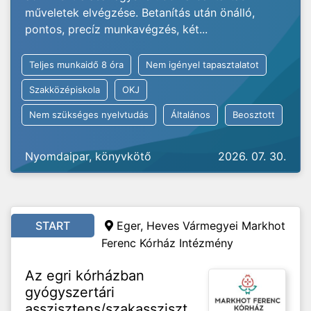
műveletek elvégzése. Betanítás után önálló,
pontos, precíz munkavégzés, két...
Teljes munkaidő 8 óra
Nem igényel tapasztalatot
Szakközépiskola
OKJ
Nem szükséges nyelvtudás
Általános
Beosztott
Nyomdaipar, könyvkötő
2026. 07. 30.
START
Eger, Heves Vármegyei Markhot
Ferenc Kórház Intézmény
Az egri kórházban
gyógyszertári
asszisztens/szakassziszt