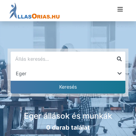
Eger állások és munkák
0 darab találat