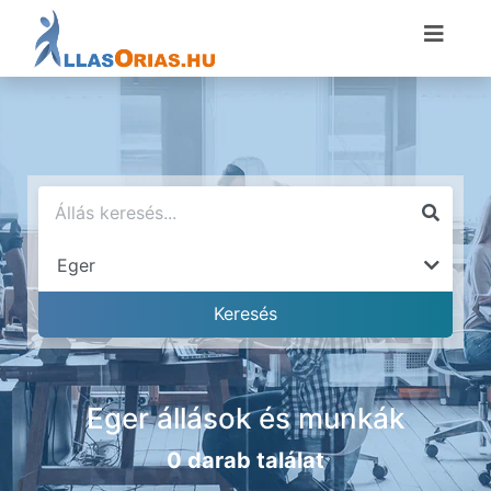
Eger állások és munkák
0 darab találat