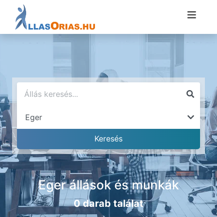
Eger állások és munkák
0 darab találat