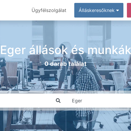
Ügyfélszolgálat
Álláskeresőknek
Eger állások és munká
0 darab találat