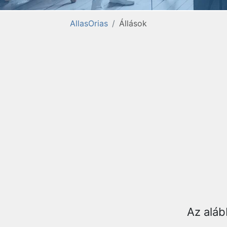
AllasOrias
Állások
Az aláb