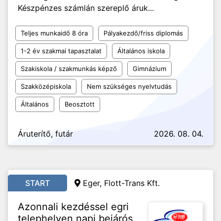
Készpénzes számlán szereplő áruk...
Teljes munkaidő 8 óra
Pályakezdő/friss diplomás
1-2 év szakmai tapasztalat
Általános iskola
Szakiskola / szakmunkás képző
Gimnázium
Szakközépiskola
Nem szükséges nyelvtudás
Általános
Beosztott
Áruterítő, futár
2026. 08. 04.
START
Eger, Flott-Trans Kft.
Azonnali kezdéssel egri
telephelyen napi bejárós