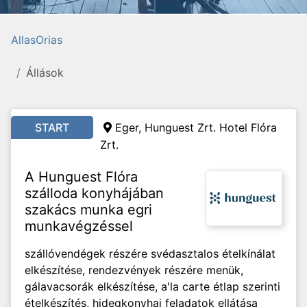
AllasOrias
Állások
START
Eger, Hunguest Zrt. Hotel Flóra
Zrt.
A Hunguest Flóra
szálloda konyhájában
szakács munka egri
munkavégzéssel
szállóvendégek részére svédasztalos ételkínálat
elkészítése, rendezvények részére menük,
gálavacsorák elkészítése, a'la carte étlap szerinti
ételkészítés, hidegkonyhai feladatok ellátása