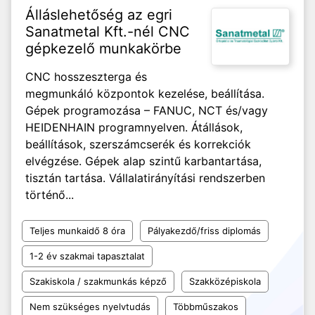
Álláslehetőség az egri
Sanatmetal Kft.-nél CNC
gépkezelő munkakörbe
CNC hosszeszterga és
megmunkáló központok kezelése, beállítása.
Gépek programozása – FANUC, NCT és/vagy
HEIDENHAIN programnyelven. Átállások,
beállítások, szerszámcserék és korrekciók
elvégzése. Gépek alap szintű karbantartása,
tisztán tartása. Vállalatirányítási rendszerben
történő...
Teljes munkaidő 8 óra
Pályakezdő/friss diplomás
1-2 év szakmai tapasztalat
Szakiskola / szakmunkás képző
Szakközépiskola
Nem szükséges nyelvtudás
Többműszakos