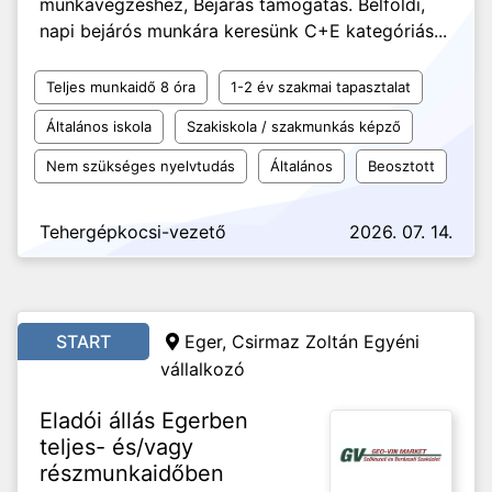
munkavégzéshez, Bejárás támogatás. Belföldi,
napi bejárós munkára keresünk C+E kategóriás...
Teljes munkaidő 8 óra
1-2 év szakmai tapasztalat
Általános iskola
Szakiskola / szakmunkás képző
Nem szükséges nyelvtudás
Általános
Beosztott
Tehergépkocsi-vezető
2026. 07. 14.
START
Eger, Csirmaz Zoltán Egyéni
vállalkozó
Eladói állás Egerben
teljes- és/vagy
részmunkaidőben