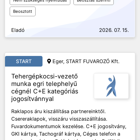
Nem szükséges nyelvtudás
Beosztás szerinti
Beosztott
Eladó
2026. 07. 15.
START
Eger, START FUVAROZÓ Kft.
Tehergépkocsi-vezető
munka egri telephelyű
cégnél C+E kategóriás
jogosítvánnyal
Raklapos áru kiszállítása partnereinktől.
Csereraklapok, visszáru visszaszállítása.
Fuvardokumentumok kezelése. C+E jogosítvány,
GKI kártya, Tachográf kártya, Céges telefon a