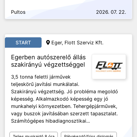
Pultos
2026. 07. 22.
START
Eger, Flott Szerviz Kft.
Egerben autószerelő állás
szakirányú végzettséggel
3,5 tonna feletti járművek
teljeskörű javítási munkálatai.
Szakirányú végzettség. Jó probléma megoldó
képesség. Alkalmazkodó képesség egy jó
munkahelyi környezetben. Tehergépjárművek,
vagy buszok javításában szerzett tapasztalat.
Számítógépes hibadiagnosztikai...
Teljes munkaidő 8 óra
Pályakezdő/friss diplomás