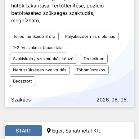
hűtők takarítása, fertőtlenítése, pozíció
betöltéséhez szükséges szaktudás,
megbízható,...
Teljes munkaidő 8 óra
Pályakezdő/friss diplomás
1-2 év szakmai tapasztalat
Szakiskola / szakmunkás képző
Technikum
Nem szükséges nyelvtudás
Többműszakos
Beosztott
Szakács
2026. 08. 05.
START
Eger, Sanatmetal Kft.