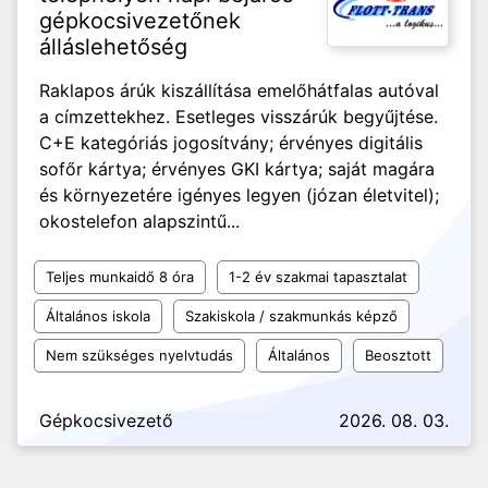
gépkocsivezetőnek
álláslehetőség
Raklapos árúk kiszállítása emelőhátfalas autóval
a címzettekhez. Esetleges visszárúk begyűjtése.
C+E kategóriás jogosítvány; érvényes digitális
sofőr kártya; érvényes GKI kártya; saját magára
és környezetére igényes legyen (józan életvitel);
okostelefon alapszintű...
Teljes munkaidő 8 óra
1-2 év szakmai tapasztalat
Általános iskola
Szakiskola / szakmunkás képző
Nem szükséges nyelvtudás
Általános
Beosztott
Gépkocsivezető
2026. 08. 03.