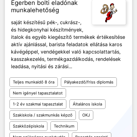
Egerben bolti eladónak
munkalehetőség
saját készítésű pék-, cukrász-,
és hidegkonyhai készítmények,
italok és egyéb kiegészítő termékek értékesítése
aktív ajánlással, barista feladatok ellátása karos
kávégéppel, vendégekkel való kapcsolattartás,
kasszakezelés, termékgazdálkodás, rendelések
leadása, nyitási és zárási...
Teljes munkaidő 8 óra
Pályakezdő/friss diplomás
Nem igényel tapasztalatot
1-2 év szakmai tapasztalat
Általános iskola
Szakiskola / szakmunkás képző
OKJ
Szakközépiskola
Technikum