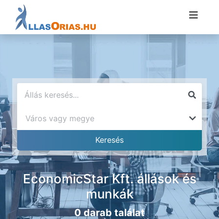
EconomicStar Kft. állások és
munkák
0 darab találat