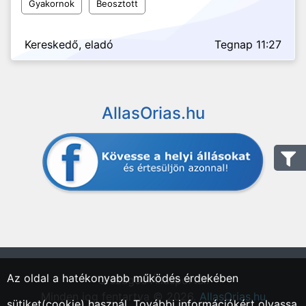
Gyakornok
Beosztott
Kereskedő, eladó
Tegnap 11:27
AllasOrias.hu
Az oldal a hatékonyabb működés érdekében
"Országos Állásportál."
Minden jog fentartva © 2026.
AllasOrias.hu
sütiket(cookie) használ. További információkért olvassa