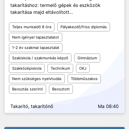
takarításhoz: termelő gépek és eszközök
takarítása majd eltávolított...
Teljes munkaidő 8 óra
Pályakezdő/friss diplomás
Nem igényel tapasztalatot
1-2 év szakmai tapasztalat
Szakiskola / szakmunkás képző
Gimnázium
Szakközépiskola
Technikum
OKJ
Nem szükséges nyelvtudás
Többműszakos
Beosztás szerinti
Beosztott
Takarító, takarítónő
Ma 08:40