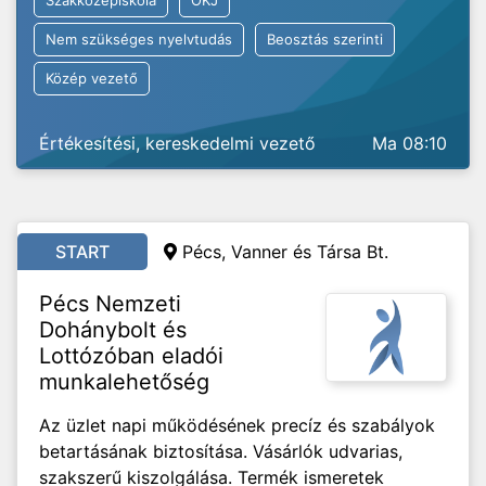
Szakközépiskola
OKJ
Nem szükséges nyelvtudás
Beosztás szerinti
Közép vezető
Értékesítési, kereskedelmi vezető
Ma 08:10
START
Pécs, Vanner és Társa Bt.
Pécs Nemzeti
Dohánybolt és
Lottózóban eladói
munkalehetőség
Az üzlet napi működésének precíz és szabályok
betartásának biztosítása. Vásárlók udvarias,
szakszerű kiszolgálása. Termék ismeretek