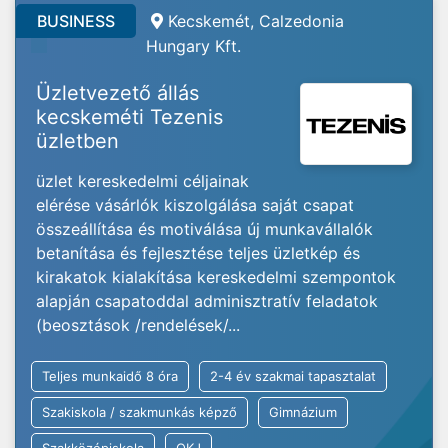
BUSINESS
Kecskemét, Calzedonia
Hungary Kft.
Üzletvezető állás
kecskeméti Tezenis
üzletben
üzlet kereskedelmi céljainak
elérése vásárlók kiszolgálása saját csapat
összeállítása és motiválása új munkavállalók
betanítása és fejlesztése teljes üzletkép és
kirakatok kialakítása kereskedelmi szempontok
alapján csapatoddal adminisztratív feladatok
(beosztások /rendelések/...
Teljes munkaidő 8 óra
2-4 év szakmai tapasztalat
Szakiskola / szakmunkás képző
Gimnázium