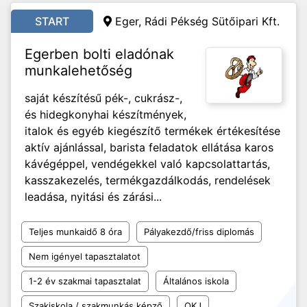
START
Eger, Rádi Pékség Sütőipari Kft.
Egerben bolti eladónak
munkalehetőség
saját készítésű pék-, cukrász-,
és hidegkonyhai készítmények,
italok és egyéb kiegészítő termékek értékesítése
aktív ajánlással, barista feladatok ellátása karos
kávégéppel, vendégekkel való kapcsolattartás,
kasszakezelés, termékgazdálkodás, rendelések
leadása, nyitási és zárási...
Teljes munkaidő 8 óra
Pályakezdő/friss diplomás
Nem igényel tapasztalatot
1-2 év szakmai tapasztalat
Általános iskola
Szakiskola / szakmunkás képző
OKJ