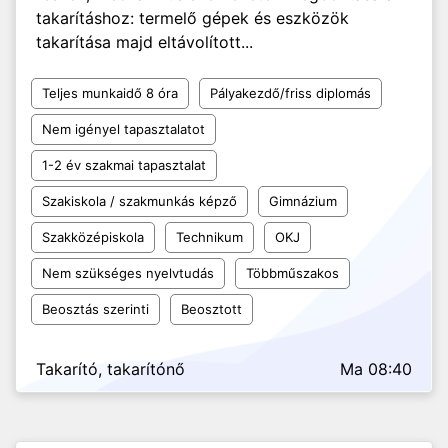
takarításhoz: termelő gépek és eszközök
takarítása majd eltávolított...
Teljes munkaidő 8 óra
Pályakezdő/friss diplomás
Nem igényel tapasztalatot
1-2 év szakmai tapasztalat
Szakiskola / szakmunkás képző
Gimnázium
Szakközépiskola
Technikum
OKJ
Nem szükséges nyelvtudás
Többműszakos
Beosztás szerinti
Beosztott
Takarító, takarítónő
Ma 08:40