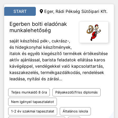
START
Eger, Rádi Pékség Sütőipari Kft.
Egerben bolti eladónak
munkalehetőség
saját készítésű pék-, cukrász-,
és hidegkonyhai készítmények,
italok és egyéb kiegészítő termékek értékesítése
aktív ajánlással, barista feladatok ellátása karos
kávégéppel, vendégekkel való kapcsolattartás,
kasszakezelés, termékgazdálkodás, rendelések
leadása, nyitási és zárási...
Teljes munkaidő 8 óra
Pályakezdő/friss diplomás
Nem igényel tapasztalatot
1-2 év szakmai tapasztalat
Általános iskola