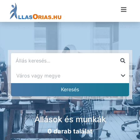
Állások és munkák
0 darab találat