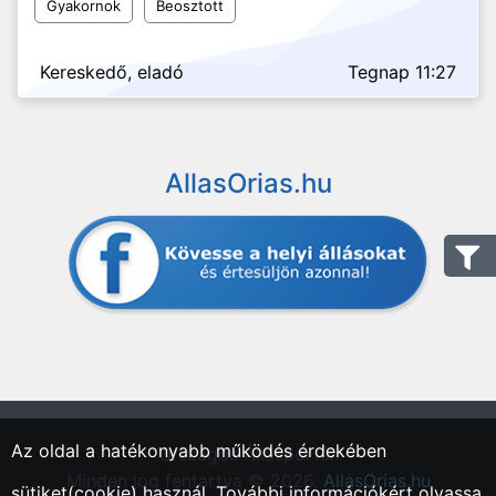
Gyakornok
Beosztott
Kereskedő, eladó
Tegnap 11:27
AllasOrias.hu
Az oldal a hatékonyabb működés érdekében
"Országos Állásportál."
Minden jog fentartva © 2026.
AllasOrias.hu
sütiket(cookie) használ. További információkért olvassa