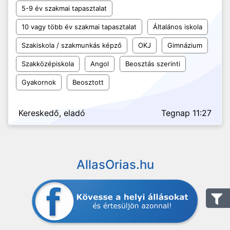
5-9 év szakmai tapasztalat
10 vagy több év szakmai tapasztalat
Általános iskola
Szakiskola / szakmunkás képző
OKJ
Gimnázium
Szakközépiskola
Angol
Beosztás szerinti
Gyakornok
Beosztott
Kereskedő, eladó
Tegnap 11:27
AllasOrias.hu