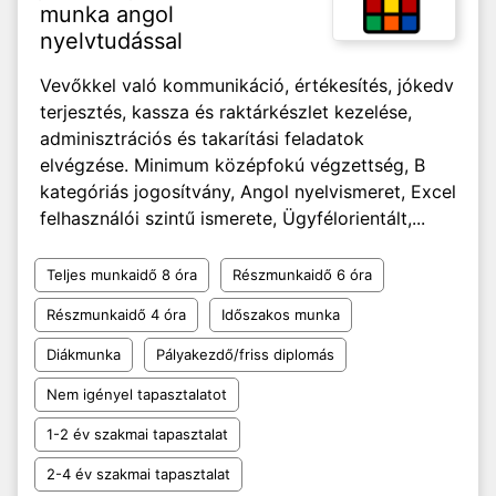
munka angol
nyelvtudással
Vevőkkel való kommunikáció, értékesítés, jókedv
terjesztés, kassza és raktárkészlet kezelése,
adminisztrációs és takarítási feladatok
elvégzése. Minimum középfokú végzettség, B
kategóriás jogosítvány, Angol nyelvismeret, Excel
felhasználói szintű ismerete, Ügyfélorientált,...
Teljes munkaidő 8 óra
Részmunkaidő 6 óra
Részmunkaidő 4 óra
Időszakos munka
Diákmunka
Pályakezdő/friss diplomás
Nem igényel tapasztalatot
1-2 év szakmai tapasztalat
2-4 év szakmai tapasztalat