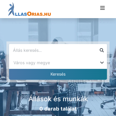
Állások és munkák
0 darab találat