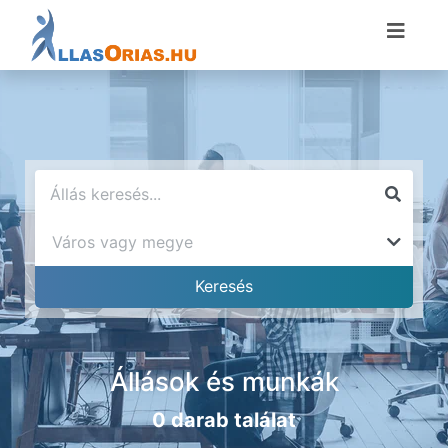
Állások és munkák
0 darab találat