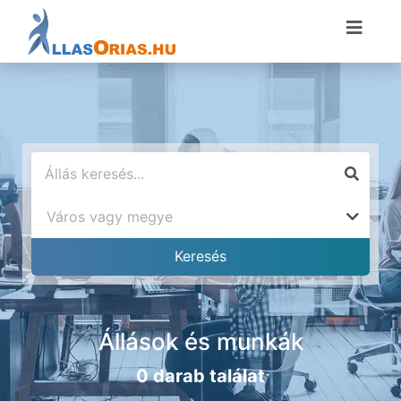
Állások és munkák
0 darab találat