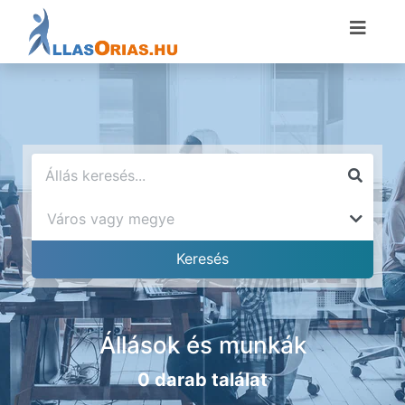
Állások és munkák
0 darab találat