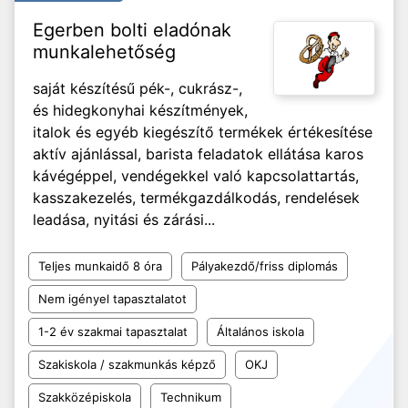
Egerben bolti eladónak
munkalehetőség
saját készítésű pék-, cukrász-,
és hidegkonyhai készítmények,
italok és egyéb kiegészítő termékek értékesítése
aktív ajánlással, barista feladatok ellátása karos
kávégéppel, vendégekkel való kapcsolattartás,
kasszakezelés, termékgazdálkodás, rendelések
leadása, nyitási és zárási...
Teljes munkaidő 8 óra
Pályakezdő/friss diplomás
Nem igényel tapasztalatot
1-2 év szakmai tapasztalat
Általános iskola
Szakiskola / szakmunkás képző
OKJ
Szakközépiskola
Technikum