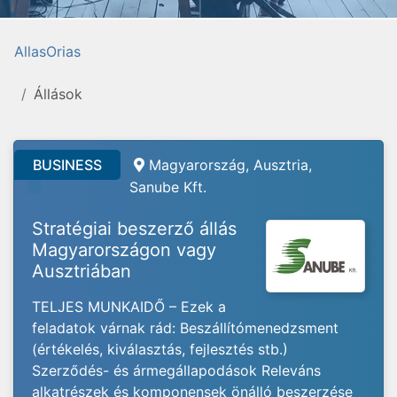
AllasOrias
Állások
BUSINESS
Magyarország, Ausztria,
Sanube Kft.
Stratégiai beszerző állás
Magyarországon vagy
Ausztriában
TELJES MUNKAIDŐ – Ezek a
feladatok várnak rád: Beszállítómenedzsment
(értékelés, kiválasztás, fejlesztés stb.)
Szerződés- és ármegállapodások Releváns
alkatrészek és komponensek önálló beszerzése