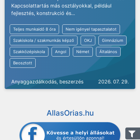
Kapcsolattartás más osztályokkal, például
fejlesztés, konstrukció és...
Teljes munkaidő 8 óra
Nem igényel tapasztalatot
Szakiskola / szakmunkás képző
OKJ
Gimnázium
Szakközépiskola
Angol
Német
Általános
Beosztott
Anyaggazdálkodás, beszerzés
2026. 07. 29.
AllasOrias.hu