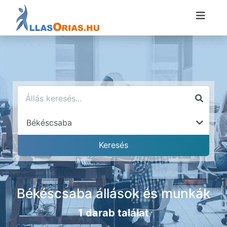
Békéscsaba állások és munkák
1 darab találat