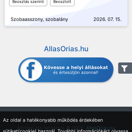
Beosztás szerinti
Beosztott
Szobaasszony, szobalány
2026. 07. 15.
AllasOrias.hu
Az oldal a hatékonyabb működés érdekében
"Országos Állásportál."
Minden jog fentartva © 2026.
AllasOrias.hu
sütiket(cookie) használ. További információkért olvassa