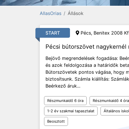
AllasOrias
Állások
START
Pécs, Benitex 2008 Kf
Pécsi bútorszövet nagykernél r
Bejövő megrendelések fogadása: Beé
és azok feldolgozása a határidők beta
Bútorszövetek pontos vágása, hogy 
biztosítsunk. Számla kiállítás: Száml
Beérkező áruk...
Részmunkaidő 6 óra
Részmunkaidő 4 óra
1-2 év szakmai tapasztalat
Általános isko
Beosztott