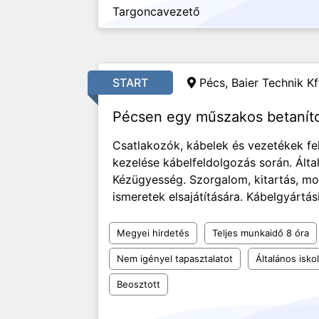
Targoncavezető
START
Pécs, Baier Technik Kf
Pécsen egy műszakos betanít
Csatlakozók, kábelek és vezetékek fe
kezelése kábelfeldolgozás során. Álta
Kézügyesség. Szorgalom, kitartás, mon
ismeretek elsajátítására. Kábelgyártás
Megyei hirdetés
Teljes munkaidő 8 óra
Nem igényel tapasztalatot
Általános isko
Beosztott