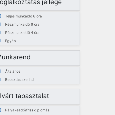
oglalkoztatás jellege
Teljes munkaidő 8 óra
Részmunkaidő 6 óra
Részmunkaidő 4 óra
Egyéb
Munkarend
Általános
Beosztás szerinti
lvárt tapasztalat
Pályakezdő/friss diplomás