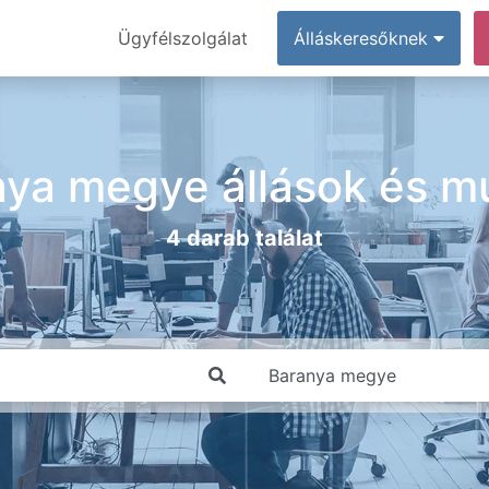
Ügyfélszolgálat
Álláskeresőknek
nya megye állások és m
4 darab találat