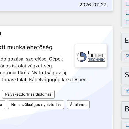
2026. 07. 27.
t.
E
ott munkalehetőség
ldolgozása, szerelése. Gépek
lános iskolai végzettség.
otónia tűrés. Nyitottság az új
S
i tapasztalat. Kábelvágógép kezelésben...
Pályakezdő/friss diplomás
la
Nem szükséges nyelvtudás
Általános
B