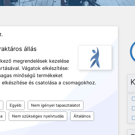
t.
aktáros állás
rkező megrendelések kezelése
rtásával. Vágatok elkészítése:
magas minőségű termékeket
K
ák elkészítése és csatolása a csomagokhoz.
Egyéb
Nem igényel tapasztalatot
la
Nem szükséges nyelvtudás
Általános