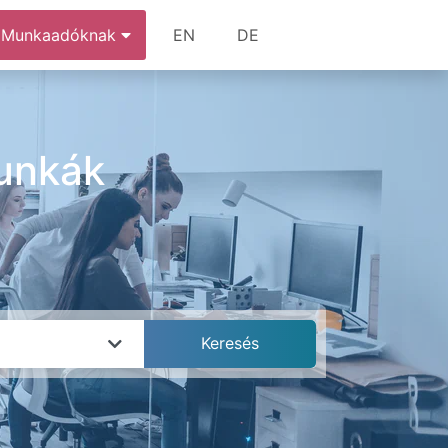
Munkaadóknak
EN
DE
unkák