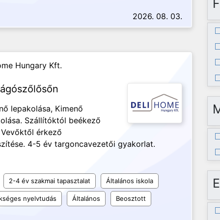
F
2026. 08. 03.
ome Hungary Kft.
vágószőlősőn
nő lepakolása, Kimenő
olása. Szállítóktól beékező
. Vevőktől érkező
ítése. 4-5 év targoncavezetői gyakorlat.
E
2-4 év szakmai tapasztalat
Általános iskola
kséges nyelvtudás
Általános
Beosztott