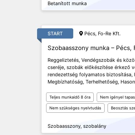
Betanított munka
START
Pécs, Fo-Re Kft.
Szobaasszony munka – Pécs, F
Reggeliztetés, Vendégszobák és közö
cseréje, szobák előkészítése érkező 
rendezettség folyamatos biztosítása,
Megbízhatóság, Terhelhetőség, Hasonl
Teljes munkaidő 8 óra
Nem igényel tapas
Nem szükséges nyelvtudás
Beosztás sze
Szobaasszony, szobalány