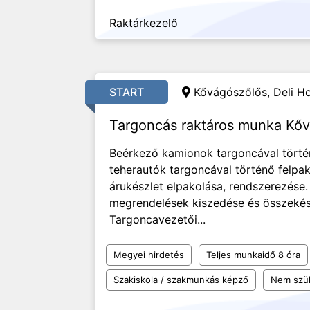
Raktárkezelő
START
Kővágószőlős, Deli H
Targoncás raktáros munka Kő
Beérkező kamionok targoncával törté
teherautók targoncával történő felpak
árukészlet elpakolása, rendszerezése
megrendelések kiszedése és összekész
Targoncavezetői...
Megyei hirdetés
Teljes munkaidő 8 óra
Szakiskola / szakmunkás képző
Nem szü