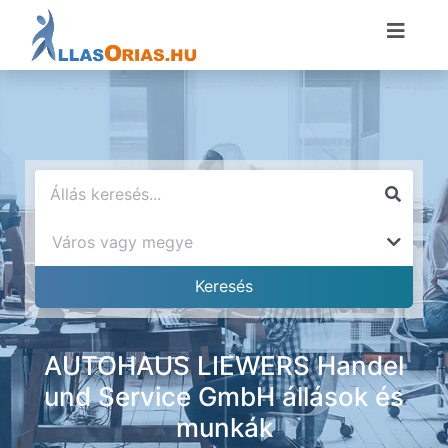
AUTOHAUS LIEWERS Handel
und Service GmbH állások és
munkák