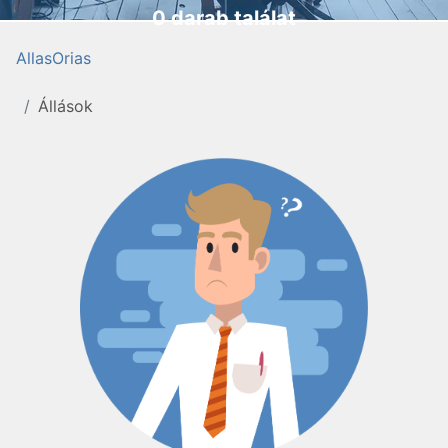
0 darab találat
AllasOrias
Állások